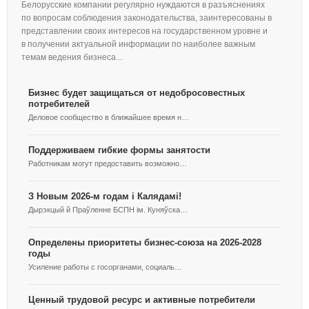
Белорусские компании регулярно нуждаются в разъяснениях
по вопросам соблюдения законодательства, заинтересованы в
представлении своих интересов на государственном уровне и
в получении актуальной информации по наиболее важным
темам ведения бизнеса...
Бизнес будет защищаться от недобросовестных
Об
потребителей
БСП
Деловое сообщество в ближайшее время н…
Фо
Поддерживаем гибкие формы занятости
Мер
Работникам могут предоставить возможно…
Пов
З Новым 2026-м годам і Калядамі!
Под
Дырэкцый й Праўленне БСПН ім. Куняўска…
15
Определены приоритеты бизнес-союза на 2026-2028
Мер
годы
Усиление работы с госорганами, социаль…
В 
В б
Ценный трудовой ресурс и активные потребители