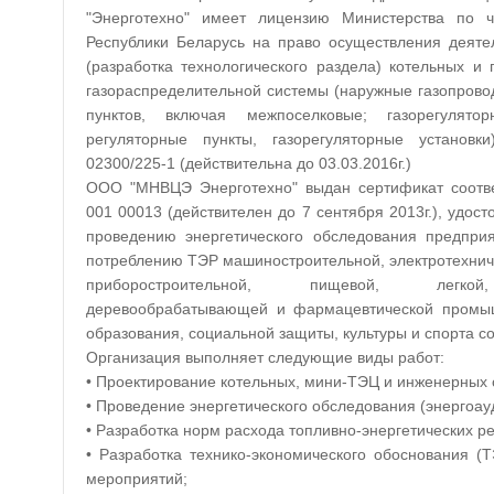
"Энерготехно" имеет лицензию Министерства по 
Республики Беларусь на право осуществления деяте
(разработка технологического раздела) котельных и
газораспределительной системы (наружные газопрово
пунктов, включая межпоселковые; газорегулят
регуляторные пункты, газорегуляторные установ
02300/225-1 (действительна до 03.03.2016г.)
ООО "МНВЦЭ Энерготехно" выдан сертификат соотве
001 00013 (действителен до 7 сентября 2013г.), удост
проведению энергетического обследования предпри
потреблению ТЭР машиностроительной, электротехнич
приборостроительной, пищевой, легкой
деревообрабатывающей и фармацевтической промышле
образования, социальной защиты, культуры и спорта с
Организация выполняет следующие виды работ:
• Проектирование котельных, мини-ТЭЦ и инженерных 
• Проведение энергетического обследования (энергоау
• Разработка норм расхода топливно-энергетических ре
• Разработка технико-экономического обоснования 
мероприятий;