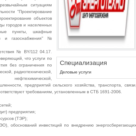
чрезвычайным ситуациям
льности "Проектирование
 проектирование объектов
ды городов и населенных
орные пункты, шкафные
ки) и газоснабжения" №
тствия № BY/112 04.17.
оверяющий, что услуги по
Специализация
ятия без ограничения по
еской, радиотехнической,
Деловые услуги
, нефтехимической,
нности, предприятий сельского хозяйства, транспорта, связи
оответствуют требованиям, установленным в СТБ 1691-2006.
сетей;
дит) предприятия;
сурсов (ТЭР);
(ТЭО), обоснований инвестиций по внедрению энергосберегающи