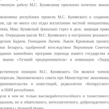
твенную работу М.С. Кунявскому присвоено почетное звани
экономику республики привели М.С. Кунявского к создани
ров, где он много сил отдал воспитанию частной инициативы
ствия, Макс Кунявский буквально горел в деле, защищая прав
ля. Очередным шагом М.С. Кунявского в построении реальног
еоргием Бадеем, Геннадием Лычем, Львом Крюковым проект
ики Беларусь, одобренной впоследствии Верховным Совето
оздании важнейших программ перехода нашего государства 
о звание «Лучший предприниматель» в номинации «Лиде
щественную позицию М.С. Кунявского. Он являлся члено
опросам, Экономического совета при Министерстве экономики
ринимательства и инвестиций, редколлегии «Белорусског
в и НИИ республики.
дели в нем не только высокоработоспособного и талантливог
иалом, но и обаятельного, интеллигентного, добросердечного
человека с большой буквы.