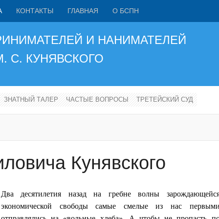
А
КОНТАКТЫ
ГЛАВНАЯ
О БСПН
РИНИМАТЕЛЕЙ И НАНИМАТЕЛЕЙ
М. С. КУНЯВСКОГО
ЗНАТНЫЙ ТАЛЕР
ЧАСТЫЕ ВОПРОСЫ
ТРЕТЕЙСКИЙ СУД
ловича Кунявского
Два десятилетия назад на гребне волны зарождающейс
экономической свободы самые смелые из нас первым
отправлялись на «вольные хлеба». А чтобы не пропасть п