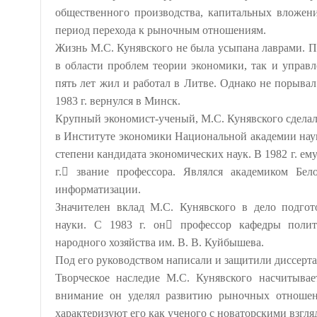
общественного производства, капитальных вложени
период перехода к рыночным отношениям.
Жизнь М.С. Кунявского не была усыпана лаврами. П
в области проблем теории экономики, так и управ
пять лет жил и работал в Литве. Однако не порыва
1983 г. вернулся в Минск.
Крупный экономист-ученый, М.С. Кунявского сделал 
в Институте экономики Национальной академии наук
степени кандидата экономических наук. В 1982 г. ему
г. звание профессора. Являлся академиком Бе
информатизации.
Значителен вклад М.С. Кунявского в дело подго
науки. С 1983 г. он профессор кафедры полити
народного хозяйства им. В. В. Куйбышева.
Под его руководством написали и защитили диссерта
Творческое наследие М.С. Кунявского насчитыва
внимание он уделял развитию рыночных отношен
характеризуют его как ученого с новаторскими взгл