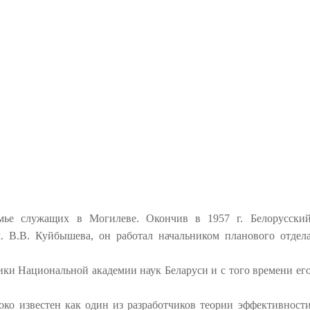
емье служащих в Могилеве. Окончив в 1957 г. Белорусски
м. В.В. Куйбышева, он работал начальником планового отдел
ики Национальной академии наук Беларуси и с того времени ег
ко известен как один из разработчиков теории эффективност