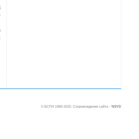
д
в
а
й
 в казино на реальные деньги. Отличный старт для тех,
© БСПН 1990-2025. Сопровождение сайта - '
NSYS
'