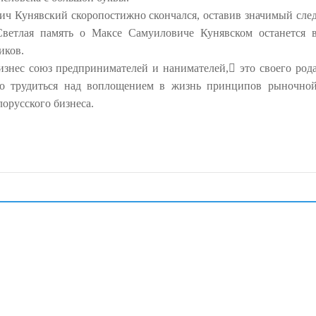
ич Кунявский скоропостижно скончался, оставив значимый сле
Светлая память о Максе Самуиловиче Кунявском останется 
иков.
изнес союз предпринимателей и нанимателей, это своего род
но трудиться над воплощением в жизнь принципов рыночно
орусского бизнеса.
!
 зеркало
депозит и бонус за регистрацию, чтобы попробовать удачу
ас. Сыграйте уже сегодня!
геймс
за щедрые бонусы и честную игру.
ый выбор слотов и быстрые выплаты.
sino
и попробуйте поймать крупный выигрыш.
е печалби.
 печалби.