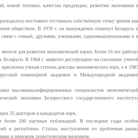
й, новой техники, качества продукции, развития экономики 
риходилось постоянно отстаивать собственную точку зрения ка
ления обществом. В 1978 г. он вынужденно покинул Беларусь 
л связи с семьей, друзьями, учениками, единомышленниками и 
многое для развития экономической науки. Более 16 лет работа
 Беларуси. В 1964 г. защитил диссертацию на соискание учено
 присвоена ученая степень доктора экономических наук, а в 198
лорусской инженерной академии и Международной академи
товки высококвалифицированных специалистов экономическо
ческой экономии Белорусского государственного институт
ции 35 докторов и кандидатов наук.
ет более 200 научных публикаций. В последние годы особо
ий в республике. Статьи, выступления по проблемам рынк
ядами и широким теоретическим видением.