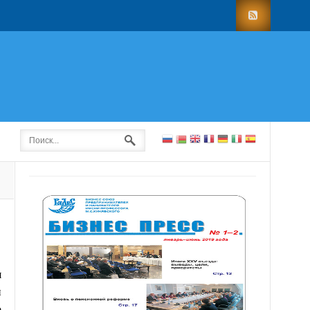
я
и
о