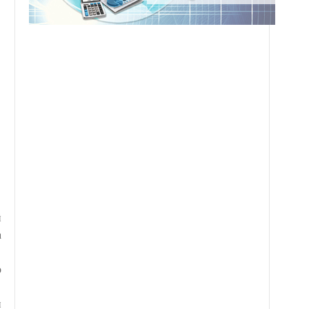
й
а
о
и