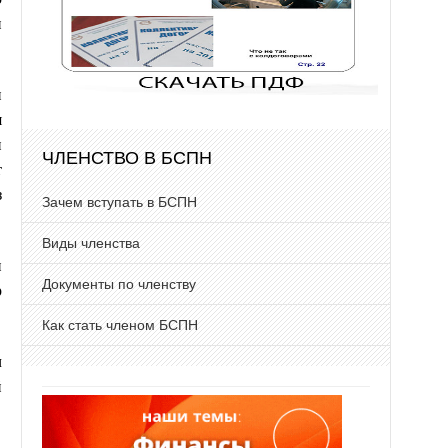
и
н
я
и
ЧЛЕНСТВО В БСПН
т
з
Зачем вступать в БСПН
Виды членства
и
Документы по членству
р
Как стать членом БСПН
ч
й