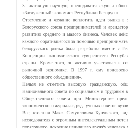
За активную научную, преподавательскую и общес
«Заслуженный экономист Республики Беларусь».
Стремление и желание воплотить идеи рынка в 
Белорусского союза предпринимателей и арендато
развитию среднего и малого бизнеса. Человек дей
каждого обратившегося за помощью предпринимате
белорусского рынка была разработка вместе с Г
Концепции экономического суверенитета Республ
страны. Кроме того, он активно участвовал в с
рыночной экономике. В 1997 г. ему присвоен
общественного объединения».
Нельзя не отметить высокую гражданскую, об
Национального совета по социальным и трудовым в
Общественного совета при Министерстве предп
экономического журнала», ряда ученых советов вузо
Все, кто знал Макса Самуиловича Кунявского, ви
исследователя с огромным интеллектуальным потенц
порядочного, искренне ценившего дружбу человека, 