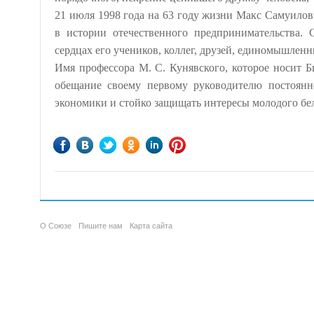
21 июля 1998 года на 63 году жизни Макс Самуилов
в истории отечественного предпринимательства. 
сердцах его учеников, коллег, друзей, единомышленн
Имя профессора М. С. Кунявского, которое носит Б
обещание своему первому руководителю постоян
экономики и стойко защищать интересы молодого бел
Зробіть свою ставку на
pariwin
та перемагайте у цій сутичці
Бонусы — это только начало! Получи бесплатный
BoostWin
Хотите победить просто и быстро? Тогда
1win
создан для в
В мире онлайн-казино игроки всё чаще выбирают
султан 
Современные казино, такие как
pinco
, предлагают огромн
Откройте для себя надёжное онлайн-казино
super boss ca
Играчите обичат
мелбет кз
заради честната игра и големит
Играчите обичат
буствин
заради честната игра и големите
О Союзе
Пишите нам
Карта сайта
кто любит выигрывать красиво.